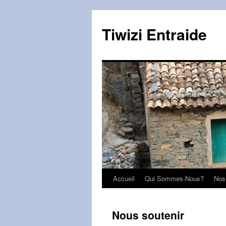
Skip
to
Tiwizi Entraide
content
Accueil
Qui Sommes-Nous?
Nos
Nous soutenir